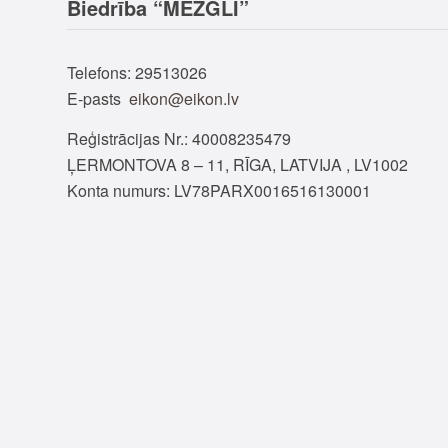
Biedrība “MEZGLI”
Telefons: 29513026
E-pasts
eikon@eikon.lv
Reģistrācijas Nr.: 40008235479
ĻERMONTOVA 8 – 11, RĪGA, LATVIJA , LV1002
Konta numurs: LV78PARX0016516130001