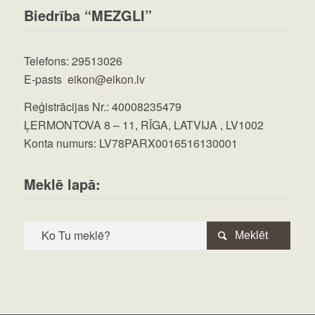
Biedrība “MEZGLI”
Telefons: 29513026
E-pasts
eikon@eikon.lv
Reģistrācijas Nr.: 40008235479
ĻERMONTOVA 8 – 11, RĪGA, LATVIJA , LV1002
Konta numurs: LV78PARX0016516130001
Meklē lapā:
