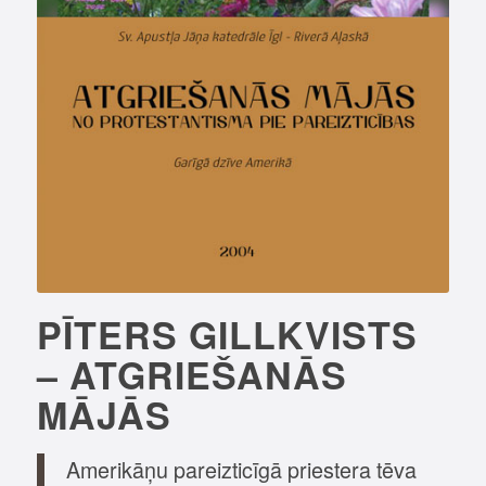
PĪTERS GILLKVISTS
– ATGRIEŠANĀS
MĀJĀS
Amerikāņu pareizticīgā priestera tēva