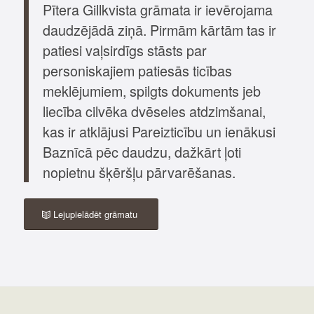
Pītera Gillkvista grāmata ir ievērojama
daudzējādā ziņā. Pirmām kārtām tas ir
patiesi vaļsirdīgs stāsts par
personiskajiem patiesās ticības
meklējumiem, spilgts dokuments jeb
liecība cilvēka dvēseles atdzimšanai,
kas ir atklājusi Pareizticību un ienākusi
Baznīcā pēc daudzu, dažkārt ļoti
nopietnu šķēršļu pārvarēšanas.
Lejupielādēt grāmatu